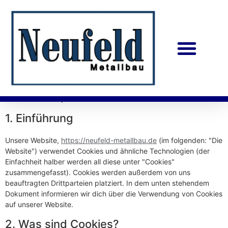
Diese Cookie-Richtlinie wurde zuletzt am 12. Juni 2025
Industrie Service
aktualisiert und gilt für Bürger und Einwohner mit ständigem
Wohnsitz im Europäischen Wirtschaftsraum und der Schweiz.
1. Einführung
Unsere Website,
https://neufeld-metallbau.de
(im folgenden: "Die
Website") verwendet Cookies und ähnliche Technologien (der
Einfachheit halber werden all diese unter "Cookies"
zusammengefasst). Cookies werden außerdem von uns
beauftragten Drittparteien platziert. In dem unten stehendem
Dokument informieren wir dich über die Verwendung von Cookies
auf unserer Website.
2. Was sind Cookies?